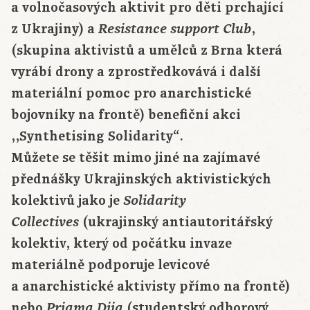
a volnočasových aktivit pro děti prchající
z Ukrajiny) a
,
Resistance support Club
(skupina aktivistů a umělců z Brna která
vyrábí drony a zprostředkovává i další
materiální pomoc pro anarchistické
bojovníky na frontě) benefiční akci
,,Synthetising Solidarity“.
Můžete se těšit mimo jiné na zajímavé
přednášky Ukrajinských aktivistických
kolektivů jako je
Solidarity
(ukrajinský antiautoritářský
Collectives
kolektiv, který od počátku invaze
materiálně podporuje levicové
a anarchistické aktivisty přímo na frontě)
nebo
(studentský odborový
Priama Diia