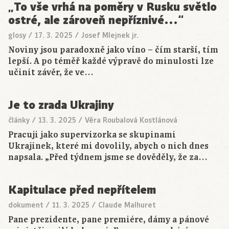
„To vše vrhá na poměry v Rusku světlo
ostré, ale zároveň nepříznivé…“
glosy
/
17. 3. 2025
/
Josef Mlejnek jr.
Noviny jsou paradoxně jako víno – čím starší, tím
lepší. A po téměř každé výpravě do minulosti lze
učinit závěr, že ve…
Je to zrada Ukrajiny
články
/
13. 3. 2025
/
Věra Roubalová Kostlánová
Pracuji jako supervizorka se skupinami
Ukrajinek, které mi dovolily, abych o nich dnes
napsala. „Před týdnem jsme se dověděly, že za…
Kapitulace před nepřítelem
dokument
/
11. 3. 2025
/
Claude Malhuret
Pane prezidente, pane premiére, dámy a pánové