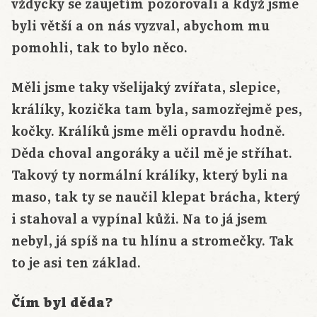
vždycky se zaujetím pozorovali a když jsme
byli větší a on nás vyzval, abychom mu
pomohli, tak to bylo něco.
Měli jsme taky všelijaký zvířata, slepice,
králíky, kozička tam byla, samozřejmě pes,
kočky. Králíků jsme měli opravdu hodně.
Děda choval angoráky a učil mě je stříhat.
Takový ty normální králíky, který byli na
maso, tak ty se naučil klepat brácha, který
i stahoval a vypínal kůži. Na to já jsem
nebyl, já spíš na tu hlínu a stromečky. Tak
to je asi ten základ.
Čím byl děda?