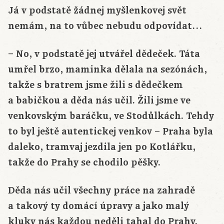
Já v podstatě žádnej myšlenkovej svět
nemám, na to vůbec nebudu odpovídat…
– No, v podstatě jej utvářel dědeček. Táta
umřel brzo, maminka dělala na sezónách,
takže s bratrem jsme žili s dědečkem
a babičkou a děda nás učil. Žili jsme ve
venkovským baráčku, ve Stodůlkách. Tehdy
to byl ještě autentickej venkov – Praha byla
daleko, tramvaj jezdila jen po Kotlářku,
takže do Prahy se chodilo pěšky.
Děda nás učil všechny práce na zahradě
a takový ty domácí úpravy a jako malý
kluky nás každou neděli tahal do Prahy.