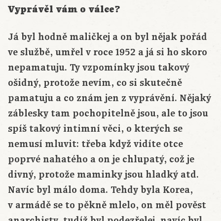
Vyprávěl vám o válce?
Já byl hodně maličkej a on byl nějak pořád
ve službě, umřel v roce 1952 a já si ho skoro
nepamatuju. Ty vzpomínky jsou takový
ošidný, protože nevím, co si skutečně
pamatuju a co znám jen z vyprávění. Nějaký
záblesky tam pochopitelně jsou, ale to jsou
spíš takový intimní věci, o kterých se
nemusí mluvit: třeba když vidíte otce
poprvé nahatého a on je chlupatý, což je
divný, protože maminky jsou hladký atd.
Navíc byl málo doma. Tehdy byla Korea,
v armádě se to pěkně mlelo, on měl pověst
anarchisty, tudíž byl podezřelej, navíc byl