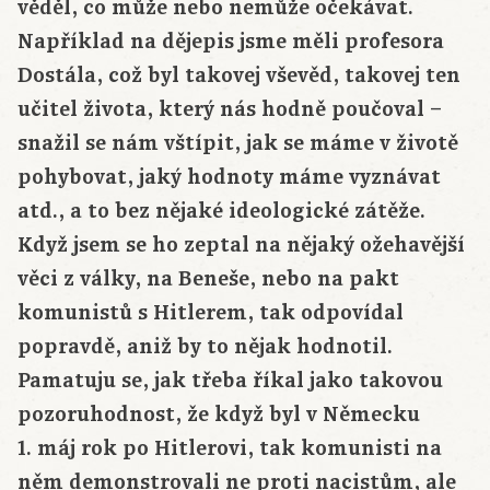
věděl, co může nebo nemůže očekávat.
Například na dějepis jsme měli profesora
Dostála, což byl takovej vševěd, takovej ten
učitel života, který nás hodně poučoval –
snažil se nám vštípit, jak se máme v životě
pohybovat, jaký hodnoty máme vyznávat
atd., a to bez nějaké ideologické zátěže.
Když jsem se ho zeptal na nějaký ožehavější
věci z války, na Beneše, nebo na pakt
komunistů s Hitlerem, tak odpovídal
popravdě, aniž by to nějak hodnotil.
Pamatuju se, jak třeba říkal jako takovou
pozoruhodnost, že když byl v Německu
1. máj rok po Hitlerovi, tak komunisti na
něm demonstrovali ne proti nacistům, ale