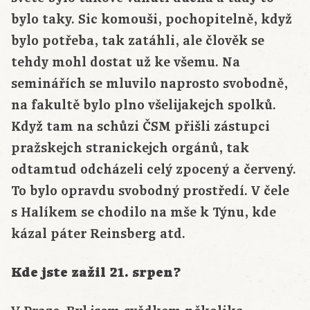
bylo taky. Sic komouši, pochopitelně, když
bylo potřeba, tak zatáhli, ale člověk se
tehdy mohl dostat už ke všemu. Na
seminářích se mluvilo naprosto svobodně,
na fakultě bylo plno všelijakejch spolků.
Když tam na schůzi ČSM přišli zástupci
pražskejch stranickejch orgánů, tak
odtamtud odcházeli celý zpocený a červený.
To bylo opravdu svobodný prostředí. V čele
s Halíkem se chodilo na mše k Týnu, kde
kázal páter Reinsberg atd.
Kde jste zažil 21. srpen?