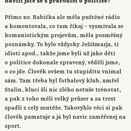
Bavili jste se s prarodiči o politice?
Přímo ne. Babička ale měla puštěné rádio
a komentovala, co tam říkaj – vysmívala se
komunistickým projevům, měla posměšný
poznámky. To bylo vždycky Ježíšmarja, ti
idioti apod., takže jsme byli už jako děti
o politice dokonale zpravený, věděli jsme,
o co jde. Člověk ovšem tu stupiditu vnímal
sám. Tam třeba byl fotbalový klub, umřel
Stalin, kluci šli nic zlého netuše trénovat,
a pak z toho měli velký průser a za trest
spadli z celý soutěže. Takovýhle věci si pak
člověk pamatuje a já byl navíc zaměřenej na
sport.