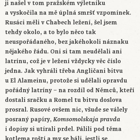
ji našel v tom pražském výletníku
a vyskočila na mě úplná smršť vzpomínek.
Rusáci měli v Chabech ležení, šel jsem
tehdy okolo, a to bylo něco tak
neuspořádaného, bez jakéhokoli náznaku
nějakého řádu. Oni si tam neudělali ani
latrínu, což je v ležení vždycky věc číslo
jedna. Jak vyhráli třeba Angličani bitvu
u El Alameinu, protože si udělali opravdu
pořádný latríny – na rozdíl od Němců, kteří
dostali sračku a Romel tu bitvu doslova
prosral. Rusové ovšem nic, všude se válely
posraný papíry,
Komsomolskaja pravda
i dopisy si utírali prdel. Pálili pod těma
kotlema roští a my se báli, jestli se