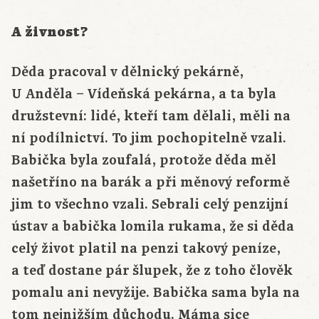
A živnost?
Děda pracoval v dělnický pekárně,
U Anděla – Vídeňská pekárna, a ta byla
družstevní: lidé, kteří tam dělali, měli na
ní podílnictví. To jim pochopitelně vzali.
Babička byla zoufalá, protože děda měl
našetříno na barák a při měnový reformě
jim to všechno vzali. Sebrali celý penzijní
ústav a babička lomila rukama, že si děda
celý život platil na penzi takový peníze,
a teď dostane pár šlupek, že z toho člověk
pomalu ani nevyžije. Babička sama byla na
tom nejnižším důchodu. Máma sice