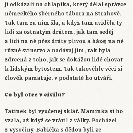
ji odkázali na chlapíka, který dělal správce
německého sběrného tábora na Strahově.
Tak tam za ním šla, a když tam uviděla ty
lidi za ostnatým drátem, jak tam seděj
a lidi na ně přes dráty plivou a házej na ně
různé svinstvo a nadávaj jim, tak byla
zdrcená z toho, jak se dokážou lidé chovat
k lidským bytostem. Tak takovéhle věci si
člověk pamatuje, v podstatě ho utváří.
Co byl otec v civilu?
Tatínek byl vyučenej sklář. Maminka si ho
vzala, až když se vrátil z války. Pocházel
z Vysočiny. Babička s dědou byli ze