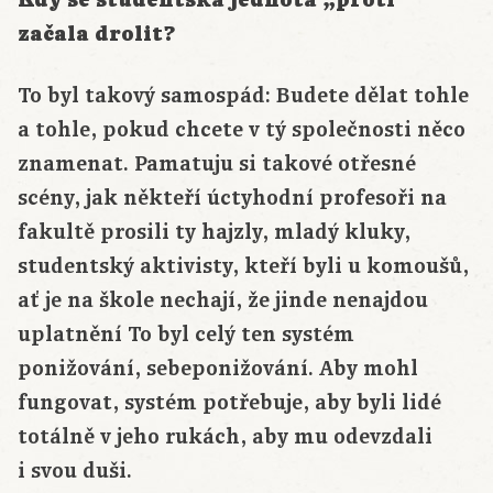
Kdy se studentská jednota „proti“
začala drolit?
To byl takový samospád: Budete dělat tohle
a tohle, pokud chcete v tý společnosti něco
znamenat. Pamatuju si takové otřesné
scény, jak někteří úctyhodní profesoři na
fakultě prosili ty hajzly, mladý kluky,
studentský aktivisty, kteří byli u komoušů,
ať je na škole nechají, že jinde nenajdou
uplatnění To byl celý ten systém
ponižování, sebeponižování. Aby mohl
fungovat, systém potřebuje, aby byli lidé
totálně v jeho rukách, aby mu odevzdali
i svou duši.