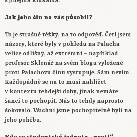
s jinejma klukama.
Jak jeho čin na vás působil?
To je strašně těžký, na to odpověď. Četl jsem
názory, které byly v pohledu na Palacha
velice odlišný, až extrémní – například
profesor Sklenář na svém blogu vyloženě
proti Palachovu činu vystupuje. Sám nevím.
Každopádně se na to musí nahlížet
v kontextu tehdejší doby, jinak nemáte
šanci to pochopit. Nás to tehdy naprosto
šokovalo. Všichni jsme pochopitelně byli na
jeho pohřbu.