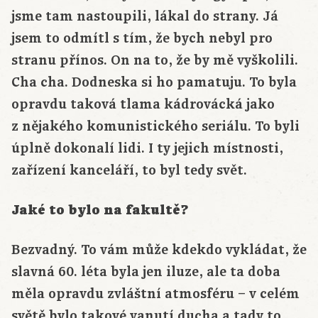
jsme tam nastoupili, lákal do strany. Já
jsem to odmítl s tím, že bych nebyl pro
stranu přínos. On na to, že by mě vyškolili.
Cha cha. Dodneska si ho pamatuju. To byla
opravdu taková tlama kádrovácká jako
z nějakého komunistického seriálu. To byli
úplně dokonalí lidi. I ty jejich místnosti,
zařízení kanceláří, to byl tedy svět.
Jaké to bylo na fakultě?
Bezvadný. To vám může kdekdo vykládat, že
slavná 60. léta byla jen iluze, ale ta doba
měla opravdu zvláštní atmosféru – v celém
světě bylo takové vanutí ducha a tady to