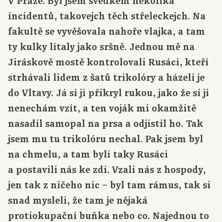
V Praze. Byl jsem svědkem několika
incidentů, takovejch těch střeleckejch. Na
fakultě se vyvěšovala nahoře vlajka, a tam
ty kulky lítaly jako sršně. Jednou mě na
Jiráskově mostě kontrolovali Rusáci, kteří
strhávali lidem z šatů trikolóry a házeli je
do Vltavy. Já si ji přikryl rukou, jako že si ji
nenechám vzít, a ten voják mi okamžitě
nasadil samopal na prsa a odjistil ho. Tak
jsem mu tu trikolóru nechal. Pak jsem byl
na chmelu, a tam byli taky Rusáci
a postavili nás ke zdi. Vzali nás z hospody,
jen tak z ničeho nic – byl tam rámus, tak si
snad mysleli, že tam je nějaká
protiokupační buňka nebo co. Najednou to