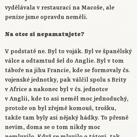
vydělávala v restauraci na Macoše, ale
peníze jsme opravdu neměli.
Na otce si nepamatujete?
V podstatě ne. Byl to voják. Byl ve španělský
válce a odtamtud šel do Anglie. Byl v tom
táboře na jihu Francie, kde se formovaly čs.
vojenské jednotky, pak válčil spolu s Brity
v Africe a nakonec byl v čs. jednotce
v Anglii, kde to asi neměl moc jednoduchý,
protože on byl zřejmě komouš, trošku,
takže tam byly asi nějaký hádky. To přesně
nevím, doma se o tom nikdy moc
nemluvilo. Když se mluvilo o tátovi, tak