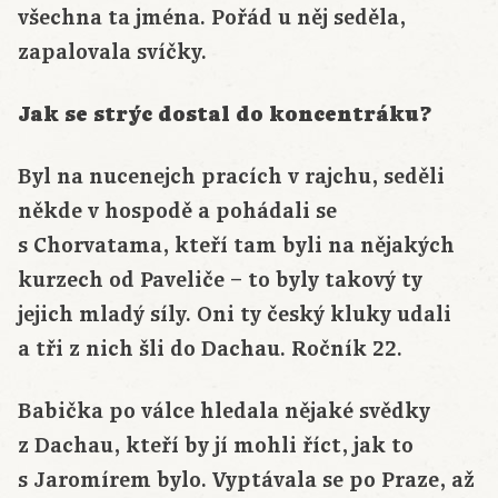
všechna ta jména. Pořád u něj seděla,
zapalovala svíčky.
Jak se strýc dostal do koncentráku?
Byl na nucenejch pracích v rajchu, seděli
někde v hospodě a pohádali se
s Chorvatama, kteří tam byli na nějakých
kurzech od Paveliče – to byly takový ty
jejich mladý síly. Oni ty český kluky udali
a tři z nich šli do Dachau. Ročník 22.
Babička po válce hledala nějaké svědky
z Dachau, kteří by jí mohli říct, jak to
s Jaromírem bylo. Vyptávala se po Praze, až