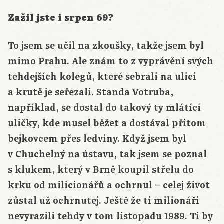
Zažil jste i srpen 69?
To jsem se učil na zkoušky, takže jsem byl
mimo Prahu. Ale znám to z vyprávění svých
tehdejších kolegů, které sebrali na ulici
a krutě je seřezali. Standa Votruba,
například, se dostal do takový ty mlátící
uličky, kde musel běžet a dostával přitom
bejkovcem přes ledviny. Když jsem byl
v Chuchelný na ústavu, tak jsem se poznal
s klukem, který v Brně koupil střelu do
krku od milicionářů a ochrnul – celej život
zůstal už ochrnutej. Ještě že ti milionáři
nevyrazili tehdy v tom listopadu 1989. Ti by