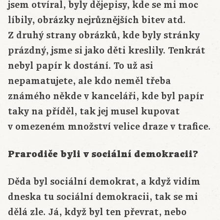
jsem otvíral, byly dějepisy, kde se mi moc
líbily, obrázky nejrůznějších bitev atd.
Z druhý strany obrázků, kde byly stránky
prázdný, jsme si jako děti kreslily. Tenkrát
nebyl papír k dostání. To už asi
nepamatujete, ale kdo neměl třeba
známého někde v kanceláři, kde byl papír
taky na příděl, tak jej musel kupovat
v omezeném množství velice draze v trafice.
Prarodiče byli v sociální demokracii?
Děda byl sociální demokrat, a když vidím
dneska tu sociální demokracii, tak se mi
dělá zle. Já, když byl ten převrat, nebo