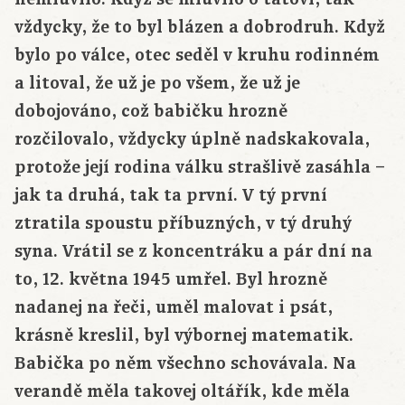
vždycky, že to byl blázen a dobrodruh. Když
bylo po válce, otec seděl v kruhu rodinném
a litoval, že už je po všem, že už je
dobojováno, což babičku hrozně
rozčilovalo, vždycky úplně nadskakovala,
protože její rodina válku strašlivě zasáhla –
jak ta druhá, tak ta první. V tý první
ztratila spoustu příbuzných, v tý druhý
syna. Vrátil se z koncentráku a pár dní na
to, 12. května 1945 umřel. Byl hrozně
nadanej na řeči, uměl malovat i psát,
krásně kreslil, byl výbornej matematik.
Babička po něm všechno schovávala. Na
verandě měla takovej oltářík, kde měla