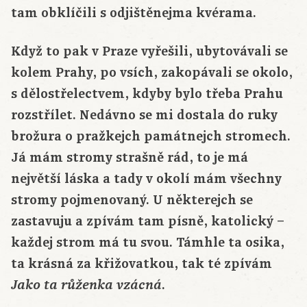
tam obklíčili s odjištěnejma kvérama.
Když to pak v Praze vyřešili, ubytovávali se
kolem Prahy, po vsích, zakopávali se okolo,
s dělostřelectvem, kdyby bylo třeba Prahu
rozstřílet. Nedávno se mi dostala do ruky
brožura o pražkejch památnejch stromech.
Já mám stromy strašně rád, to je má
největší láska a tady v okolí mám všechny
stromy pojmenovaný. U některejch se
zastavuju a zpívám tam písně, katolický –
každej strom má tu svou. Támhle ta osika,
ta krásná za křižovatkou, tak té zpívám
.
Jako ta růženka vzácná