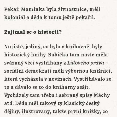
Pekař. Maminka byla živnostnice, měli
koloniál a děda k tomu ještě pekařil.
Zajímal se o historii?
No jistě, jediný, co bylo v knihovně, byly
historický knihy. Babička tam navíc měla
svázaný věci vystříhaný z
–
Lidového práva
sociální demokrati měli výbornou knižnici,
která vycházela v novinách. Vystříhávalo se
to a dávalo se to do knihárny sešít.
Vycházely tam třeba i sebraný spisy Máchy
atd. Děda měl takový ty klasický český
dějiny, ilustrovaný, takže první knížky, co