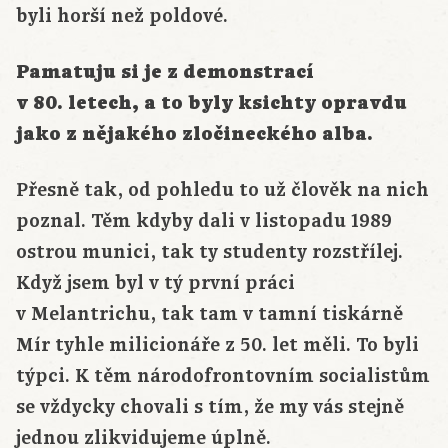
byli horší než poldové.
Pamatuju si je z demonstrací
v 80. letech, a to byly ksichty opravdu
jako z nějakého zločineckého alba.
Přesně tak, od pohledu to už člověk na nich
poznal. Těm kdyby dali v listopadu 1989
ostrou munici, tak ty studenty rozstřílej.
Když jsem byl v tý první práci
v Melantrichu, tak tam v tamní tiskárně
Mír tyhle milicionáře z 50. let měli. To byli
týpci. K těm národofrontovním socialistům
se vždycky chovali s tím, že my vás stejně
jednou zlikvidujeme úplně.