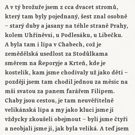
A v tý brožuře jsem z cca dvacet stromů,
který tam byly pojednaný, šest znal osobně
– starý duby a jasany na téhle straně Prahy,
kolem Uhříněvsi, u Podlesáku, u Libečku.
A byla tam i lípa v Chabech, což je
zemědělská usedlost za Stodůlkama
směrem na Řeporyje a Krteň, kde je
kostelík, kam jsme chodívaly už jako děti –
později jsem tam chodil jednou za měsíc na
mši svatou za panem farářem Filipem.
Chaby jsou cestou, je tam neuvěřitelně
velikánská lípa a my jako kluci jsme ji
vždycky zkoušeli obejmout – byli jsme čtyři
a neobjali jsme ji, jak byla veliká. A teď jsem