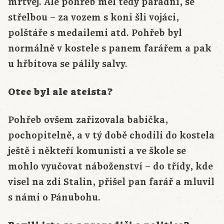
mrtvej. Ale pohřeb měl tedy parádní, se
střelbou – za vozem s koni šli vojáci,
polštáře s medailemi atd. Pohřeb byl
normálně v kostele s panem farářem a pak
u hřbitova se pálily salvy.
Otec byl ale ateista?
Pohřeb ovšem zařizovala babička,
pochopitelně, a v tý době chodili do kostela
ještě i někteří komunisti a ve škole se
mohlo vyučovat náboženství – do třídy, kde
visel na zdi Stalin, přišel pan farář a mluvil
s námi o Pánubohu.