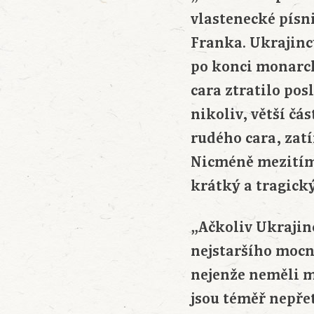
vlastenecké písn
Franka. Ukrajinců
po konci monarch
cara ztratilo pos
nikoliv, větší čá
rudého cara, zat
Nicméně mezitím 
krátký a tragický
„Ačkoliv Ukrajinc
nejstaršího mocn
nejenže neměli mo
jsou téměř nepřet