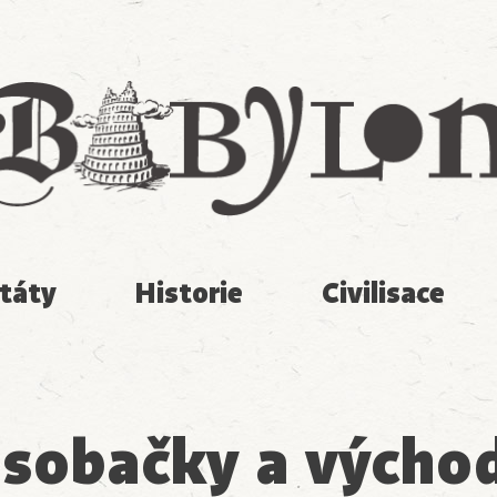
Babylon
táty
Historie
Civilisace
 sobačky a výcho