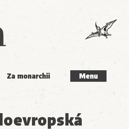
Menu
Za monarchii
Menu
doevropská