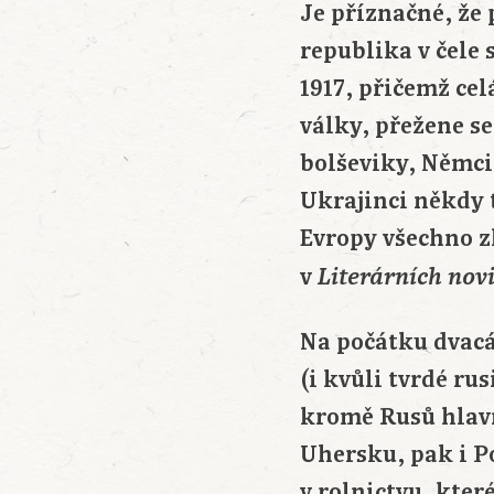
Je příznačné, že
republika v čele
1917, přičemž ce
války, přežene s
bolševiky, Němci
Ukrajinci někdy t
Evropy všechno z
v
Literárních nov
Na počátku dvacá
(i kvůli tvrdé ru
kromě Rusů hlavně
Uhersku, pak i P
v rolnictvu, kte