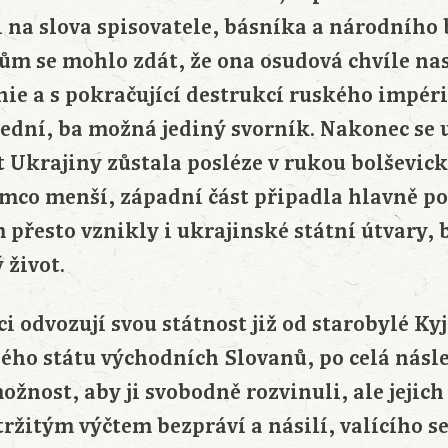
i na slova spisovatele, básníka a národního 
m se mohlo zdát, že ona osudová chvíle nast
ie a s pokračující destrukcí ruského impéri
lední, ba možná jediný svorník. Nakonec se 
st Ukrajiny zůstala posléze v rukou bolševic
ímco menší, západní část připadla hlavně p
přesto vznikly i ukrajinské státní útvary, 
 život.
i odvozují svou státnost již od starobylé Ky
ého státu východních Slovanů, po celá násled
žnost, aby ji svobodně rozvinuli, ale jejich
ržitým výčtem bezpráví a násilí, valícího se