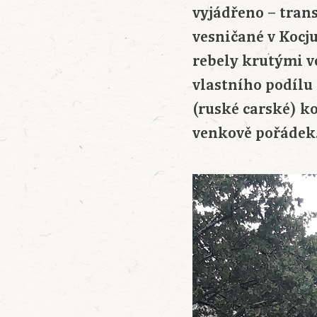
vyjádřeno – tran
vesničané v Kocj
rebely krutými v
vlastního podílu 
(ruské carské) k
venkově pořádek