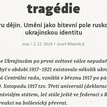
tragédie
u dějin. Umění jako bitevní pole rusk
ukrajinskou identitu
esej
/
2. 12. 2024
/
Josef Mlejnek jr.
se Ukrajincům po první světové válce nepodař
byť v období 1917–1921 existovalo několik ukr
á Centrální rada, vzniklá v březnu 1917 po p
 listopadu 1917 tzv. Třetí universál (deklaraci
závislým státem, leč stále ještě ve federaci s
reakci na bolševický převrat.