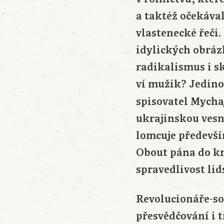
a taktéž očekáv
vlastenecké řeči
idylických obráz
radikalismus i s
ví mužik? Jedinou
spisovatel Mycha
ukrajinskou vesn
lomcuje předevší
Obout pána do kr
spravedlivost lid
Revolucionáře-so
přesvědčování i 