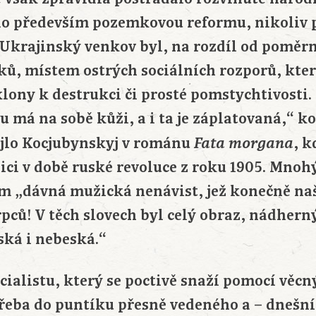
alo především pozemkovou reformu, nikoliv
. Ukrajinský venkov byl, na rozdíl od poměr
ků, místem ostrých sociálních rozporů, kter
klony k destrukci či prosté pomstychtivosti.
 má na sobě kůži, a i ta je záplatovaná,“ k
jlo Kocjubynskyj v románu
, k
Fata morgana
ici v době ruské revoluce z roku 1905. Mno
m „dávná mužická nenávist, jež konečně našl
pců! V těch slovech byl celý obraz, nádhern
ská i nebeská.“
cialistu, který se poctivě snaží pomocí věc
třeba do puntíku přesně vedeného a – dnešn