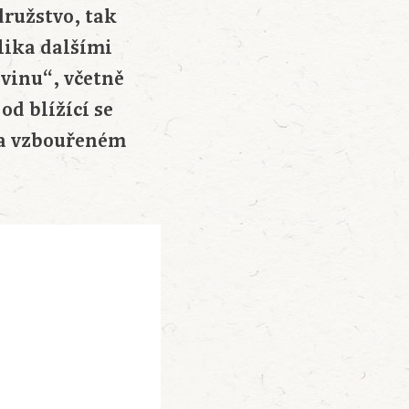
družstvo, tak
lika dalšími
vinu“, včetně
od blížící se
na vzbouřeném