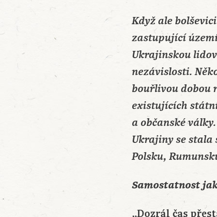
Když ale bolševici
zastupující území
Ukrajinskou lidov
nezávislosti. Něk
bouřlivou dobou r
existujících stát
a občanské války.
Ukrajiny se stala
Polsku, Rumunsku
Samostatnost ja
„Dozrál čas přest