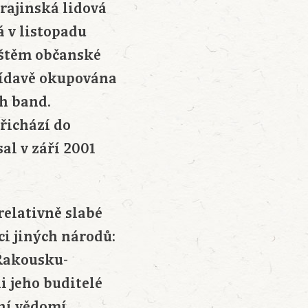
rajinská lidová
 v listopadu
ištěm občanské
třídavě okupována
h band.
přichází do
al v září 2001
relativně slabé
ci jiných národů:
 Rakousku-
i jeho buditelé
dní vědomí