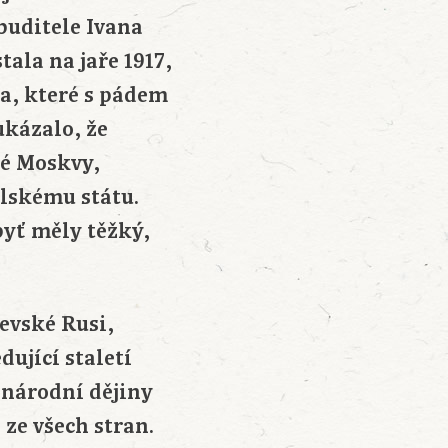
buditele Ivana
ala na jaře 1917,
a, které s pádem
ukázalo, že
ké Moskvy,
olskému státu.
byť měly těžký,
jevské Rusi,
ující staletí
 národní dějiny
 ze všech stran.