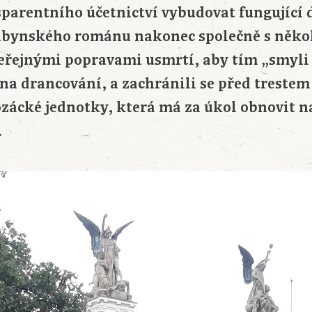
sparentního účetnictví vybudovat fungující 
ubynského románu nakonec společně s něko
eřejnými popravami usmrtí, aby tím „smyli 
na drancování, a zachránili se před trestem 
ozácké jednotky, která má za úkol obnovit 
.