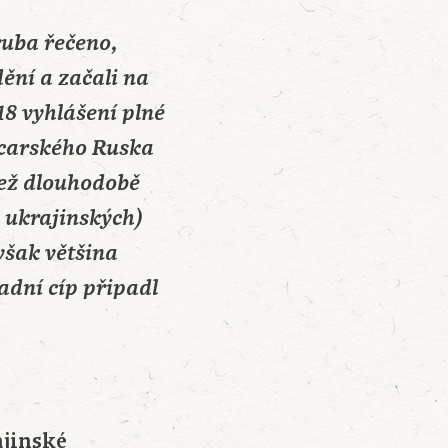
hruba řečeno,
ění a začali na
18 vyhlášení plné
o carského Ruska
než dlouhodobě
a ukrajinských)
však většina
adní cíp připadl
ajinské