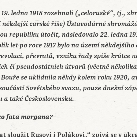
 19. ledna 1918 rozehnali („celoruské“, tj., z
 někdejší carské říše) Ústavodárné shromážd
ou republiku útočit, následovalo 22. ledna 19
olik let po roce 1917 bylo na území někdejšíh
evolucí, převratů, vzniku řady spíše krátce 
ních či pseudostátních útvarů (včetně několik
 Bouře se uklidnila někdy kolem roku 1920, a
 součástí Sovětského svazu, pouze dnešní záp
 a také Československu.
ko fata morgana?
at sloužit Rusovi i Polákovi,“ zpívá se v ukr