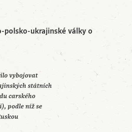
o-polsko-ukrajinské války o
ilo vybojovat
ajinských státních
ádu carského
), podle níž se
 Ruskou