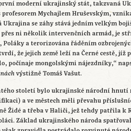
 první moderní ukrajinský stát, takzvaná Uk
 s profesorem Mychajlem Hruševským, vzniká
lá Ukrajina se záhy stává jedním velkým boj
e přes ni několik intervenčních armád, je s
, Poláky a terorizována řáděním ozbrojenýc
vrdí, že jejich země leží na Černé cestě, jíž 
lo, počínaje mongolskými nájezdníky,“ naps
výstižně Tomáš Vašut.
inách
tého století bylo ukrajinské národní hnutí 
sifikaci) a ve městech měli převahu příslušní
 Židé a třeba v Haliči, jež tehdy patřila k
oláci. Základ ukrajinského národa spatřoval
ré však zpravidla postrádalo rozvinuté náro