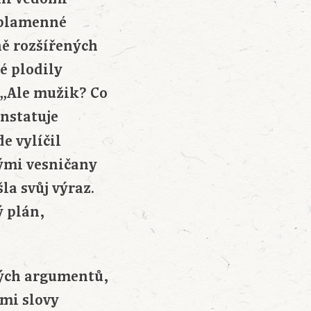
 plamenné
ně rozšířených
é plodily
 „Ale mužik? Co
onstatuje
de vylíčil
hými vesničany
a svůj výraz.
ý plán,
ných argumentů,
ími slovy