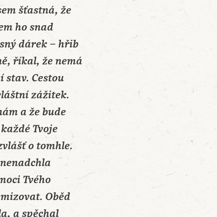
sem šťastná, že
sem ho snad
rásný dárek
– hřib
ě, říkal, že nemá
í stav. Cestou
láštní zážitek.
inám a že bude
 každé Tvoje
zvlášť o tomhle.
ť nenadchla
omoci Tvého
lemizovat. Oběd
la, a spěchal