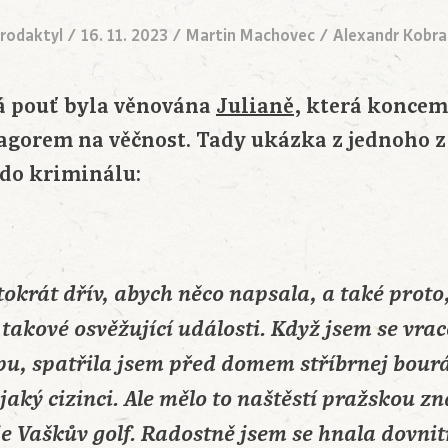
rodaktyl
/
16. 11. 2023
/
Martin Machovec / Alexandr Kobr
á pouť byla věnována
Julianě
, která koncem
agorem na věčnost. Tady ukázka z jednoho z 
do kriminálu:
okrát dřív, abych něco napsala, a také proto
 takové osvěžující události. Když jsem se vra
u, spatřila jsem před domem stříbrnej bour
ějaký cizinci. Ale mělo to naštěstí pražskou z
 je Vaškův golf. Radostně jsem se hnala dovnit