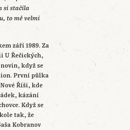
 si stačila
u, to mě velmi
em září 1989. Za
ii U Řečických,
novin, když se
tion. První půlka
 Nové Říši, kde
rádek, kázání
chovce. Když se
kole tak, že
 Saša Kobranov