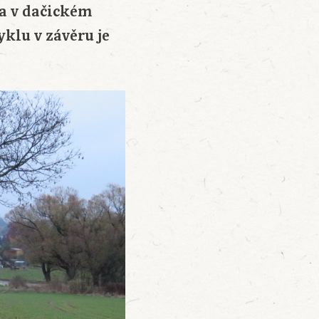
ra v dačickém
yklu v závěru je