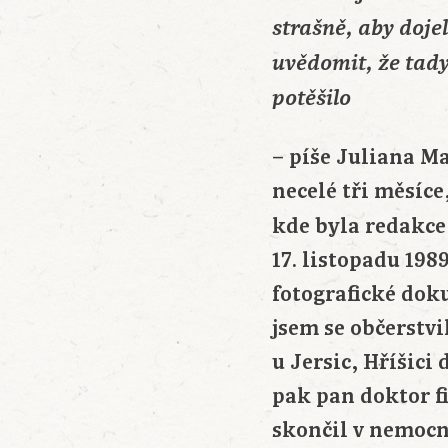
strašně, aby dojel
uvědomit, že tady
potěšilo
– píše Juliana M
necelé tři měsíce
kde byla redakc
17. listopadu 198
fotografické dok
jsem se občerstv
u Jersic, Hříšici
pak pan doktor fi
skončil v nemocni