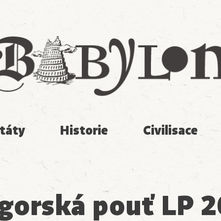
Babylon
táty
Historie
Civilisace
gorská pouť LP 2