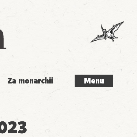
Menu
Za monarchii
Menu
023