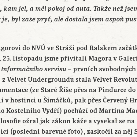
, kam jel, a měl pokoj od auta. Takže než jsem
 je, byl zase pryč, ale dostala jsem aspoň pus
agorovi do NVÚ ve Stráži pod Ralskem začátk
, 25. listopadu jsme přivítali Magora v Galer
e
– prvních svobodných 
Informačního servisu
9 z Velvet Undergroundu stala Velvet Revolu
umentace (ze Staré Říše přes na Pinďurce do
ili v hostinci u Šimáčků, pak přes Červený H
 do Kostelního Vydří) pochází od Martina Ma
losofie ožral jak zákon káže a vysekal se na 
ci (poslední barevné foto), zaskočil za něj