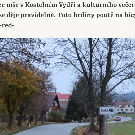
 ze mše v Kostelním Vydří a kulturního veče
 se děje pravidelně. Foto hrdiny poutě na bic
-red-