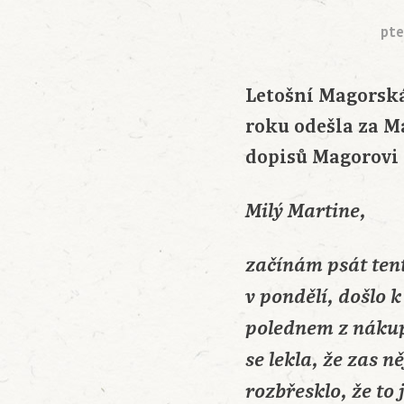
pte
Letošní Magorsk
roku odešla za M
dopisů Magorovi 
Milý Martine,
začínám psát tent
v pondělí, došlo k
polednem z nákup
se lekla, že zas n
rozbřesklo, že to