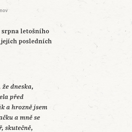
anov
 srpna letošního
jejích posledních
, že dneska,
cela před
ák a hrozně jsem
načku a mně se
ř, skutečně,