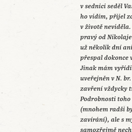
v sednici seděl V
ho vidím, přijel 
v životě neviděla
pravý od Nikolaje
už několik dní an
přespal dokonce v 
Jinak mám vyřídit
uveřejněn v N. br
zavření vždycky tr
Podrobnosti toho 
(mnohem radši by
zavírání), ale s 
samozřejmě nechtě