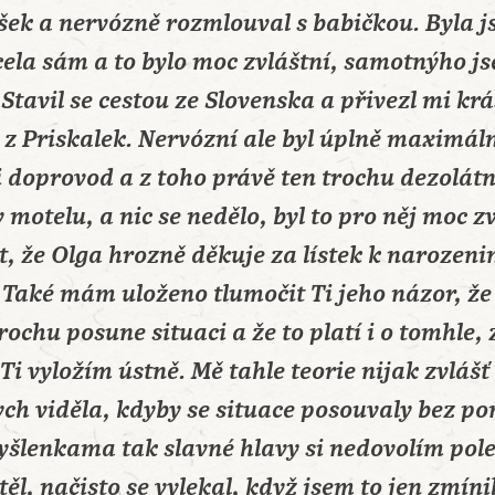
ašek a nervózně rozmlouval s babičkou. Byla j
zcela sám a to bylo moc zvláštní, samotnýho j
. Stavil se cestou ze Slovenska a přivezl mi k
 z Priskalek. Nervózní ale byl úplně maximáln
i doprovod a z toho právě ten trochu dezolátn
motelu, a nic se nedělo, byl to pro něj moc zv
, že Olga hrozně děkuje za lístek k narozen
. Také mám uloženo tlumočit Ti jeho názor, že
ochu posune situaci a že to platí i o tomhle, 
Ti vyložím ústně. Mě tahle teorie nijak zvláš
ch viděla, kdyby se situace posouvaly bez p
myšlenkama tak slavné hlavy si nedovolím po
l, načisto se vylekal, když jsem to jen zmíni