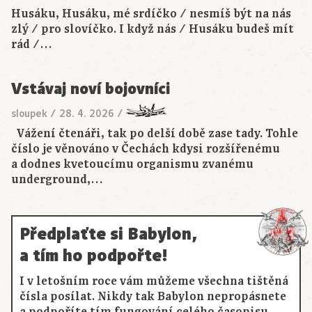
Husáku, Husáku, mé srdíčko / nesmíš být na nás
zlý / pro slovíčko. I když nás / Husáku budeš mít
rád /…
Vstávaj noví bojovníci
sloupek
/
28. 4. 2026
/
Vážení čtenáři, tak po delší době zase tady. Tohle
číslo je věnováno v Čechách kdysi rozšířenému
a dodnes kvetoucímu organismu zvanému
underground,…
Předplaťte si Babylon,
a tím ho podpořte!
I v letošním roce vám můžeme všechna tištěná
čísla posílat. Nikdy tak Babylon nepropásnete
a podpoříte tím fungování celého časopisu.