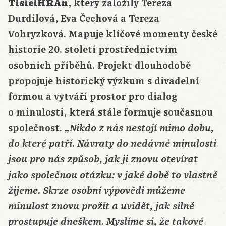
TisíciHRAn
, který založily Tereza
Durdilová, Eva Čechová a Tereza
Vohryzková. Mapuje klíčové momenty české
historie 20. století prostřednictvím
osobních příběhů. Projekt dlouhodobě
propojuje historický výzkum s divadelní
formou a vytváří prostor pro dialog
o minulosti, která stále formuje současnou
společnost.
„Nikdo z nás nestojí mimo dobu,
do které patří. Návraty do nedávné minulosti
jsou pro nás způsob, jak ji znovu otevírat
jako společnou otázku: v jaké době to vlastně
žijeme. Skrze osobní výpovědi můžeme
minulost znovu prožít a uvidět, jak silně
prostupuje dneškem. Myslíme si, že takové