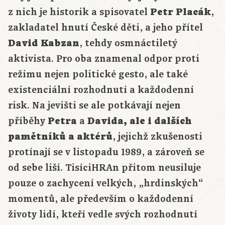
z nich je historik a spisovatel
Petr Placák
,
zakladatel hnutí České děti, a jeho přítel
David Kabzan
, tehdy osmnáctiletý
aktivista. Pro oba znamenal odpor proti
režimu nejen politické gesto, ale také
existenciální rozhodnutí a každodenní
risk. Na jevišti se ale potkávají nejen
příběhy
Petra
a
Davida, ale i dalších
pamětníků a aktérů
, jejichž zkušenosti
protínají se v listopadu 1989, a zároveň se
od sebe liší. TisíciHRAn přitom neusiluje
pouze o zachycení velkých, „hrdinských“
momentů, ale především o každodenní
životy lidí, kteří vedle svých rozhodnutí