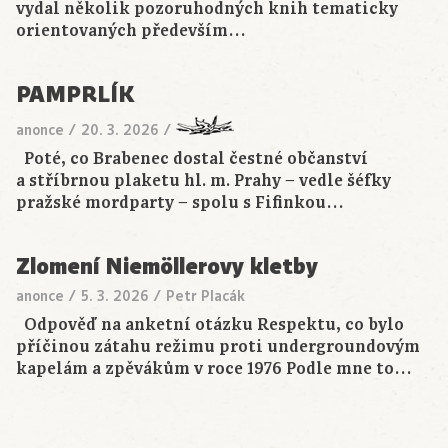
vydal několik pozoruhodných knih tematicky
orientovaných především…
PAMPRLÍK
anonce
/
20. 3. 2026
/
Poté, co Brabenec dostal čestné občanství
a stříbrnou plaketu hl. m. Prahy − vedle šéfky
pražské mordparty − spolu s Fifinkou…
Zlomení Niemöllerovy kletby
anonce
/
5. 3. 2026
/
Petr Placák
Odpověď na anketní otázku Respektu, co bylo
příčinou zátahu režimu proti undergroundovým
kapelám a zpěvákům v roce 1976 Podle mne to…