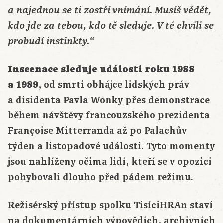
a najednou se ti zostří vnímání. Musíš vědět,
kdo jde za tebou, kdo tě sleduje. V té chvíli se
probudí instinkty.“
Inscenace sleduje události roku 1988
a 1989
, od smrti obhájce lidských práv
a disidenta Pavla Wonky přes demonstrace
během návštěvy francouzského prezidenta
Françoise Mitterranda až po Palachův
týden a listopadové události. Tyto momenty
jsou nahlíženy očima lidí, kteří se v opozici
pohybovali dlouho před pádem režimu.
Režisérský přístup spolku TisíciHRAn staví
na dokumentárních výpovědích, archivních