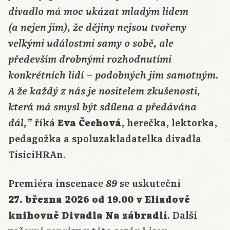
divadlo má moc ukázat mladým lidem
(a nejen jim), že dějiny nejsou tvořeny
velkými událostmi samy o sobě, ale
především drobnými rozhodnutími
konkrétních lidí – podobných jim samotným.
A že každý z nás je nositelem zkušenosti,
která má smysl být sdílena a předávána
říká
Eva Čechová
, herečka, lektorka,
dál,”
pedagožka a spoluzakladatelka divadla
TisíciHRAn.
Premiéra inscenace
89
se uskuteční
27. března 2026 od 19.00 v Eliadově
knihovně Divadla Na zábradlí
. Další