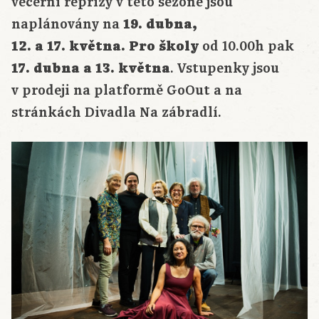
večerní reprízy v této sezóně jsou
naplánovány na
19. dubna,
12. a 17. května. Pro školy
od 10.00h pak
17. dubna a 13. května
. Vstupenky jsou
v prodeji na platformě GoOut a na
stránkách Divadla Na zábradlí.