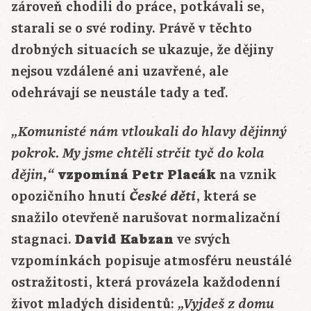
zároveň chodili do práce, potkávali se,
starali se o své rodiny. Právě v těchto
drobných situacích se ukazuje, že dějiny
nejsou vzdálené ani uzavřené, ale
odehrávají se neustále tady a teď.
„Komunisté nám vtloukali do hlavy dějinný
pokrok. My jsme chtěli strčit tyč do kola
vzpomíná Petr Placák
na vznik
dějin,“
opozičního hnutí
České děti
, která se
snažilo otevřeně narušovat normalizační
stagnaci.
David Kabzan
ve svých
vzpomínkách popisuje atmosféru neustálé
ostražitosti, která provázela každodenní
život mladých disidentů:
„Vyjdeš z domu