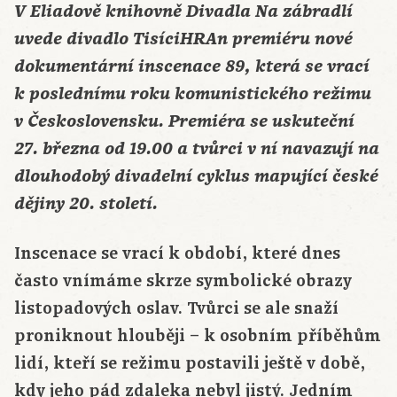
V Eliadově knihovně Divadla Na zábradlí
uvede divadlo TisíciHRAn premiéru nové
dokumentární inscenace 89, která se vrací
k poslednímu roku komunistického režimu
v Československu. Premiéra se uskuteční
27. března od 19.00 a tvůrci v ní navazují na
dlouhodobý divadelní cyklus mapující české
dějiny 20. století.
Inscenace se vrací k období, které dnes
často vnímáme skrze symbolické obrazy
listopadových oslav. Tvůrci se ale snaží
proniknout hlouběji – k osobním příběhům
lidí, kteří se režimu postavili ještě v době,
kdy jeho pád zdaleka nebyl jistý. Jedním