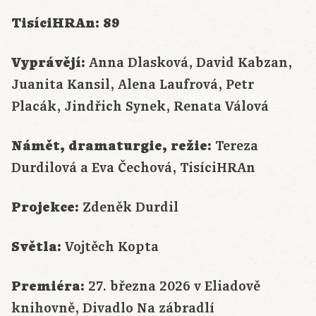
TisíciHRAn: 89
Vyprávějí:
Anna Dlasková, David Kabzan,
Juanita Kansil, Alena Laufrová, Petr
Placák, Jindřich Synek, Renata Válová
Námět, dramaturgie, režie:
Tereza
Durdilová a Eva Čechová, TisíciHRAn
Projekce:
Zdeněk Durdil
Světla:
Vojtěch Kopta
Premiéra:
27. března 2026 v Eliadově
knihovně, Divadlo Na zábradlí