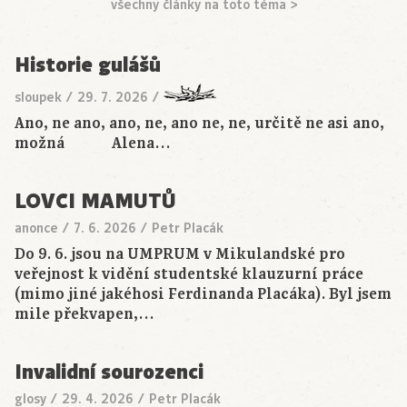
všechny články na toto téma >
Historie gulášů
sloupek
/
29. 7. 2026
/
Ano, ne ano, ano, ne, ano ne, ne, určitě ne asi ano,
možná Alena…
LOVCI MAMUTŮ
anonce
/
7. 6. 2026
/
Petr Placák
Do 9. 6. jsou na UMPRUM v Mikulandské pro
veřejnost k vidění studentské klauzurní práce
(mimo jiné jakéhosi Ferdinanda Placáka). Byl jsem
mile překvapen,…
Invalidní sourozenci
glosy
/
29. 4. 2026
/
Petr Placák