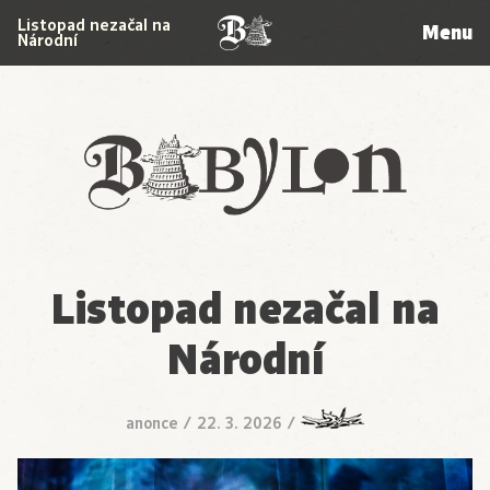
Listopad nezačal na
Menu
Národní
Babylon
Listopad nezačal na
Národní
anonce
/
22. 3. 2026
/