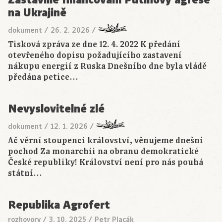
na Ukrajině
dokument
/
26. 2. 2026
/
Tisková zpráva ze dne 12. 4. 2022 K předání
otevřeného dopisu požadujícího zastavení
nákupu energií z Ruska Dnešního dne byla vládě
předána petice…
Nevyslovitelné zlé
dokument
/
12. 1. 2026
/
Ač věrní stoupenci království, věnujeme dnešní
pochod Za monarchii na obranu demokratické
České republiky! Království není pro nás pouhá
státní…
Republika Agrofert
rozhovory
/
3. 10. 2025
/
Petr Placák