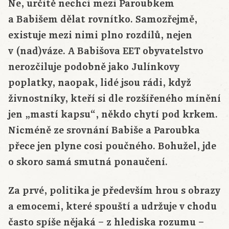
Ne, určitě nechci mezi Paroubkem
a Babišem dělat rovnítko. Samozřejmě,
existuje mezi nimi plno rozdílů, nejen
v (nad)váze. A Babišova EET obyvatelstvo
nerozčiluje podobně jako Julínkovy
poplatky, naopak, lidé jsou rádi, když
živnostníky, kteří si dle rozšířeného mínění
jen „mastí kapsu“, někdo chytí pod krkem.
Nicméně ze srovnání Babiše a Paroubka
přece jen plyne cosi poučného. Bohužel, jde
o skoro samá smutná ponaučení.
Za prvé, politika je především hrou s obrazy
a emocemi, které spouští a udržuje v chodu
často spíše nějaká – z hlediska rozumu –