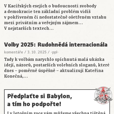
V Kacířských esejích o budoucnosti svobody
a demokracie ten základní problém vidíš
v pokřiveném či nedostatečně ošetřeném vztahu
mezi privátním a veřejným zájmem…
V nejstarších textech…
Volby 2025: Rudohnědá internacionála
komentáře
/
3. 10. 2025
/
-ppl-
Tady k volbám narychlo spíchnutá malá ukázka
idejí, názorů, postarších volebních sloganů, které
dnes – poměrně úspěšně – aktualizují Kateřina
Konečná,…
Předplaťte si Babylon,
a tím ho podpořte!
I v letošním roce vám můžeme všechna tištěná