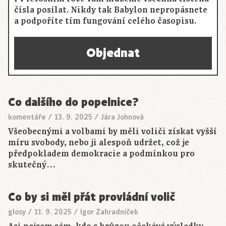
čísla posílat. Nikdy tak Babylon nepropásnete
a podpoříte tím fungování celého časopisu.
Objednat
Co dalšího do popelnice?
komentáře
/
13. 9. 2025
/
Jára Johnová
Všeobecnými a volbami by měli voliči získat vyšší
míru svobody, nebo ji alespoň udržet, což je
předpokladem demokracie a podmínkou pro
skutečný…
Co by si měl přát provládní volič
glosy
/
11. 9. 2025
/
Igor Zahradníček