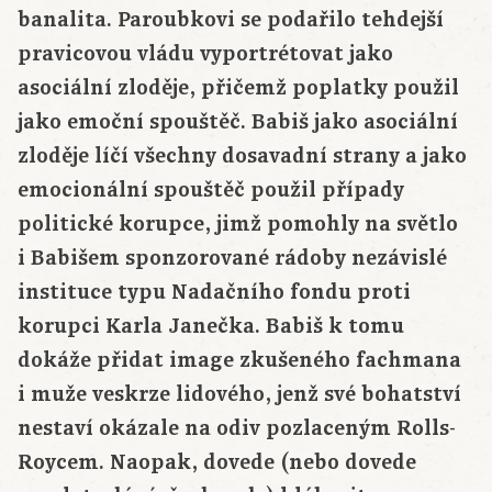
banalita. Paroubkovi se podařilo tehdejší
pravicovou vládu vyportrétovat jako
asociální zloděje, přičemž poplatky použil
jako emoční spouštěč. Babiš jako asociální
zloděje líčí všechny dosavadní strany a jako
emocionální spouštěč použil případy
politické korupce, jimž pomohly na světlo
i Babišem sponzorované rádoby nezávislé
instituce typu Nadačního fondu proti
korupci Karla Janečka. Babiš k tomu
dokáže přidat image zkušeného fachmana
i muže veskrze lidového, jenž své bohatství
nestaví okázale na odiv pozlaceným Rolls-
Roycem. Naopak, dovede (nebo dovede