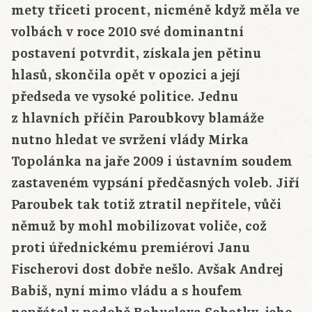
mety třiceti procent, nicméně když měla ve
volbách v roce 2010 své dominantní
postavení potvrdit, získala jen pětinu
hlasů, skončila opět v opozici a její
předseda ve vysoké politice. Jednu
z hlavních příčin Paroubkovy blamáže
nutno hledat ve svržení vlády Mirka
Topolánka na jaře 2009 i ústavním soudem
zastaveném vypsání předčasných voleb. Jiří
Paroubek tak totiž ztratil nepřítele, vůči
němuž by mohl mobilizovat voliče, což
proti úřednickému premiérovi Janu
Fischerovi dost dobře nešlo. Avšak Andrej
Babiš, nyní mimo vládu a s houfem