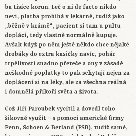
ba tisíce korun. Leč o ní de facto nikdo
neví, platba probíhá v lékárně, tudíž jako
„běžně v krámě“, pacient si tam u pultu
doplácí, tedy vlastně normálně kupuje.
Avšak když po něm ještě někdo chce nějaké
drobáky do extra kasičky navíc, pohár
trpělivosti snadno přeteče a ony v zásadě
neškodné poplatky to pak schytají nejen za
doplácení si na léky, ale za všechna reálná
i domnělá příkoří světa a života.
Což Jiří Paroubek vycítil a dovedl toho
šikovně využít – s pomocí americké firmy
Penn, Schoen & Berland (PSB), tudíž samé,