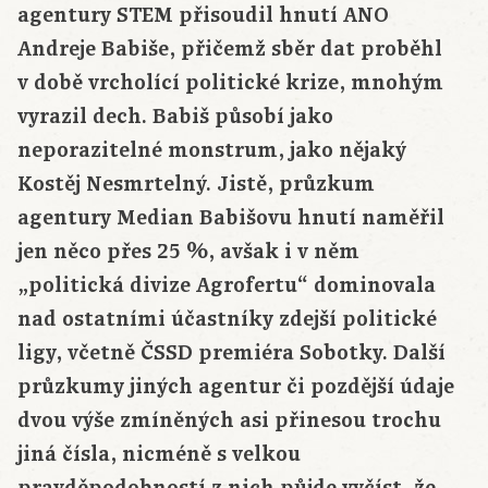
agentury STEM přisoudil hnutí ANO
Andreje Babiše, přičemž sběr dat proběhl
v době vrcholící politické krize, mnohým
vyrazil dech. Babiš působí jako
neporazitelné monstrum, jako nějaký
Kostěj Nesmrtelný. Jistě, průzkum
agentury Median Babišovu hnutí naměřil
jen něco přes 25 %, avšak i v něm
„politická divize Agrofertu“ dominovala
nad ostatními účastníky zdejší politické
ligy, včetně ČSSD premiéra Sobotky. Další
průzkumy jiných agentur či pozdější údaje
dvou výše zmíněných asi přinesou trochu
jiná čísla, nicméně s velkou