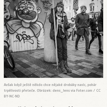
Avšak když ještě někdo chce nějaké drobáky navíc, pohár
trpělivosti přeteče. Obrázek: dens_lens via Foter.com / CC
BY-NC-ND