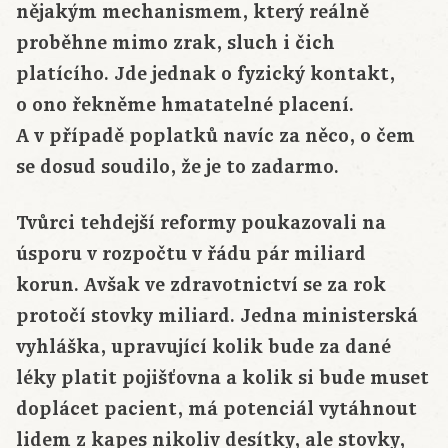
nějakým mechanismem, který reálně
proběhne mimo zrak, sluch i čich
platícího. Jde jednak o fyzický kontakt,
o ono řekněme hmatatelné placení.
A v případě poplatků navíc za něco, o čem
se dosud soudilo, že je to zadarmo.
Tvůrci tehdejší reformy poukazovali na
úsporu v rozpočtu v řádu pár miliard
korun. Avšak ve zdravotnictví se za rok
protočí stovky miliard. Jedna ministerská
vyhláška, upravující kolik bude za dané
léky platit pojišťovna a kolik si bude muset
doplácet pacient, má potenciál vytáhnout
lidem z kapes nikoliv desítky, ale stovky,