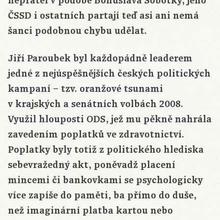
nepřátel v podobě Bohuslava Sobotky, jeho
ČSSD i ostatních partají teď asi ani nemá
šanci podobnou chybu udělat.
Jiří Paroubek byl každopádně leaderem
jedné z nejúspěšnějších českých politických
kampaní – tzv. oranžové tsunami
v krajských a senátních volbách 2008.
Využil hlouposti ODS, jež mu pěkně nahrála
zavedením poplatků ve zdravotnictví.
Poplatky byly totiž z politického hlediska
sebevražedný akt, poněvadž placení
mincemi či bankovkami se psychologicky
více zapíše do paměti, ba přímo do duše,
než imaginární platba kartou nebo