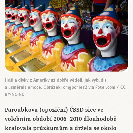
Hoši a dívky z Ameriky už dobře věděli, jak vybudit
a usměrnit emoce. Obrázek: omgponies2 via Foter.com / CC
BY-NC-ND
Paroubkova (opoziční) ČSSD sice ve
volebním období 2006–2010 dlouhodobě
kralovala průzkumům a držela se okolo