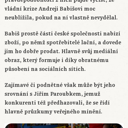
pravděpodobností z nich půjde vyčíst, že
vládní krize Andreji Babišovi moc
neublížila, pokud na ní vlastně nevydělal.
Babiš prostě části české společnosti nabízí
zboží, po němž spotřebitelé lační, a dovede
jim ho dobře prodat. Hlavně svůj mediální
obraz, který formuje i díky obratnému
působení na sociálních sítích.
Zajímavé či podnětné však může být jeho
srovnání s Jiřím Paroubkem, jemuž
konkurenti též předhazovali, že se řídí
hlavně průzkumy veřejného mínění.