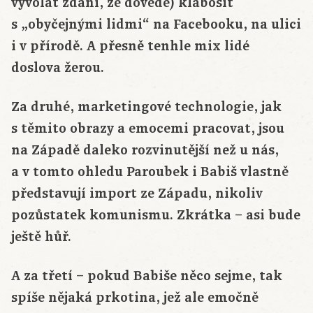
vyvolat zdání, že dovede) klábosit
s „obyčejnými lidmi“ na Facebooku, na ulici
i v přírodě. A přesně tenhle mix lidé
doslova žerou.
Za druhé, marketingové technologie, jak
s těmito obrazy a emocemi pracovat, jsou
na Západě daleko rozvinutější než u nás,
a v tomto ohledu Paroubek i Babiš vlastně
představují import ze Západu, nikoliv
pozůstatek komunismu. Zkrátka – asi bude
ještě hůř.
A za třetí – pokud Babiše něco sejme, tak
spíše nějaká prkotina, jež ale emočně