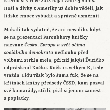
kterou si v roce 2013 najal Andrej Babiš.
Hoši a dívky z Ameriky už dobře věděli, jak
lidské emoce vybudit a správně usměrnit.
Makali tak vydatně, že ani nevadilo, když
se na prezentaci Paroubkovy knížky
nazvané
Česko, Evropa a svět očima
nedlouho před
sociálního demokrata
volbami strhla mela, při níž jakýsi Ďuričko
odprásknul Kočku. Kočku s velkým K, tedy
vražda. Lidu však bylo šuma fuk, že se na
křtinách knihy předsedy ČSSD, kam pozval
své kamarády, střílí, přál si jenom zamést
s poplatky.