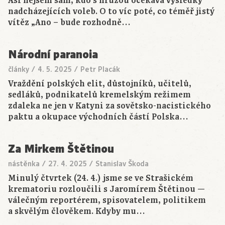
Asi nejsem sám, kdo s hrůzou očekává výsledky
nadcházejících voleb. O to víc poté, co téměř jistý
vítěz „Ano – bude rozhodně…
Národní paranoia
články
/
4. 5. 2025
/
Petr Placák
Vraždění polských elit, důstojníků, učitelů,
sedláků, podnikatelů kremelským režimem
zdaleka ne jen v Katyni za sovětsko-nacistického
paktu a okupace východních částí Polska…
Za Mirkem Štětinou
nástěnka
/
27. 4. 2025
/
Stanislav Škoda
Minulý čtvrtek (24. 4.) jsme se ve Strašickém
krematoriu rozloučili s Jaromírem Štětinou —
válečným reportérem, spisovatelem, politikem
a skvělým člověkem. Kdyby mu…