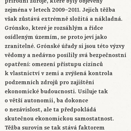
přírodní zdroje, které byly objeveny
zejména v letech 2009–2011. Jejich těžba
však zůstává extrémně složitá a nákladná.
Grónsko, které je rozsáhlým a řídce
osídleným územím, se proto jeví jako
zranitelné. Grónské úřady si jsou této výzvy
vědomy a nedávno posílily svá bezpečnostní
opatření: omezení přístupu cizinců
k vlastnictví v zemi a zvýšená kontrola
podzemních zdrojů pro zajištění
ekonomické budoucnosti. Usiluje tak
o větší autonomii, ba dokonce
o nezávislost, ale ta předpokládá
skutečnou ekonomickou samostatnost.
Těžba surovin se tak stává faktorem