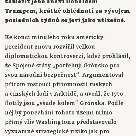
zamezit jeho anexi Donaldem
Trumpem, krátké ohlédnutí za vývojem
posledních
týdnů
se jeví jako
užitečné
.
Ke konci minulého roku americký
prezident znovu rozvířil velkou
diplomatickou kontroverzi, když prohlásil,
že Spojené státy „potřebují Grónsko pro
svou národní bezpečnost“. Argumentoval
přitom rostoucí přítomností ruských
a čínských lodí v Arktidě, a uvedl, že tyto
flotily jsou „všude kolem“ Grónska. Podle
něj by ponechání tohoto území mimo
přímý vliv Washingtonu představovalo
významné strategické riziko jak pro