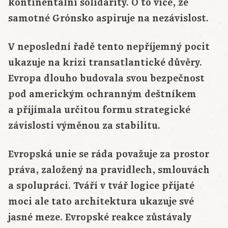
kontinentální solidarity. O to více, že
samotné Grónsko aspiruje na nezávislost.
V neposlední řadě tento nepříjemný pocit
ukazuje na krizi transatlantické důvěry.
Evropa dlouho budovala svou bezpečnost
pod americkým ochranným deštníkem
a přijímala určitou formu strategické
závislosti výměnou za stabilitu.
Evropská unie se ráda považuje za prostor
práva, založený na pravidlech, smlouvách
a spolupráci. Tváří v tvář logice přijaté
moci ale tato architektura ukazuje své
jasné meze. Evropské reakce zůstávaly