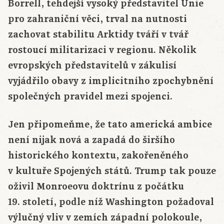
Borrell, tehdejší vysoký představitel Unie
pro zahraniční věci, trval na nutnosti
zachovat stabilitu Arktidy tváří v tvář
rostoucí militarizaci v regionu. Několik
evropských představitelů v zákulisí
vyjádřilo obavy z implicitního zpochybnění
společných pravidel mezi spojenci.
Jen připomeňme, že tato americká ambice
není nijak nová a zapadá do širšího
historického kontextu, zakořeněného
v kultuře Spojených států. Trump tak pouze
oživil Monroeovu doktrínu z počátku
19. století, podle níž Washington požadoval
výlučný vliv v zemích západní polokoule,