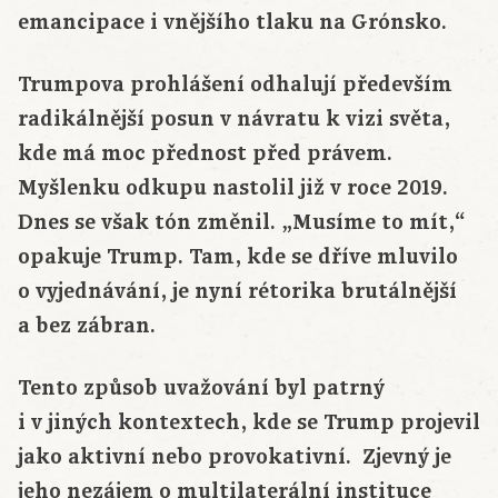
emancipace i vnějšího tlaku na Grónsko.
Trumpova prohlášení odhalují především
radikálnější posun v návratu k vizi světa,
kde má moc přednost před právem.
Myšlenku odkupu nastolil již v roce 2019.
Dnes se však tón změnil. „Musíme to mít,“
opakuje Trump. Tam, kde se dříve mluvilo
o vyjednávání, je nyní rétorika brutálnější
a bez zábran.
Tento způsob uvažování byl patrný
i v jiných kontextech, kde se Trump projevil
jako aktivní nebo provokativní. Zjevný je
jeho nezájem o multilaterální instituce