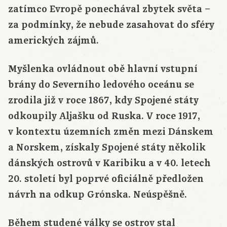
zatímco Evropě ponechával zbytek světa –
za podmínky, že nebude zasahovat do sféry
amerických zájmů.
Myšlenka ovládnout obě hlavní vstupní
brány do Severního ledového oceánu se
zrodila již v roce 1867, kdy Spojené státy
odkoupily Aljašku od Ruska. V roce 1917,
v kontextu územních změn mezi Dánskem
a Norskem, získaly Spojené státy několik
dánských ostrovů v Karibiku a v 40. letech
20. století byl poprvé oficiálně předložen
návrh na odkup Grónska. Neúspěšně.
Během studené války se ostrov stal