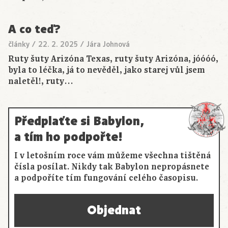
A co teď?
články
/
22. 2. 2025
/
Jára Johnová
Ruty šuty Arizóna Texas, ruty šuty Arizóna, jóóóó,
byla to léčka, já to nevěděl, jako starej vůl jsem
naletěl!, ruty…
Předplaťte si Babylon,
a tím ho podpořte!
I v letošním roce vám můžeme všechna tištěná
čísla posílat. Nikdy tak Babylon nepropásnete
a podpoříte tím fungování celého časopisu.
Objednat