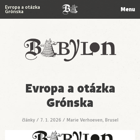
Evropa a otázka
Menu
Grónska
Babylon
Evropa a otázka
Grónska
články
/
7. 1. 2026
/
Marie Verhoeven, Brusel