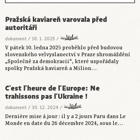
Pražská kaviareň varovala před
autoritáři
dokument
/
10. 1. 2025
/
V pátek 10. ledna 2025 proběhlo před budovou
slovenského velvyslanectví v Praze shromáždění
„Společně za demokracii“, které uspořádaly
spolky Pražská kaviareň a Milion…
C’est l’heure de l’Europe: Ne
trahissons pas l’Ukraine !
dokument
/
30. 12. 2024
/
Dernière mise à jour : il y a 2 jours Paru dans Le
Monde en date du 26 décembre 2024, sous le…