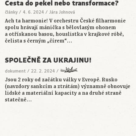
Cesta do pekel nebo transformace?
články
/
4. 6. 2024
/
Jára Johnová
Ach ta harmonie! V orchestru České filharmonie
spolu hrávají mánička s bělovlasým ohonem
a otřískanou basou, houslistka v krajkové róbě,
čelista s černým „čírem“…
SPOLEČNĚ ZA UKRAJINU!
dokument
/
22. 2. 2024
/
Jsou 2 roky od začátku války v Evropě. Rusko
(navzdory sankcím a ztrátám) významně obnovuje
lidské a materiální kapacity a na druhé straně
statečně…