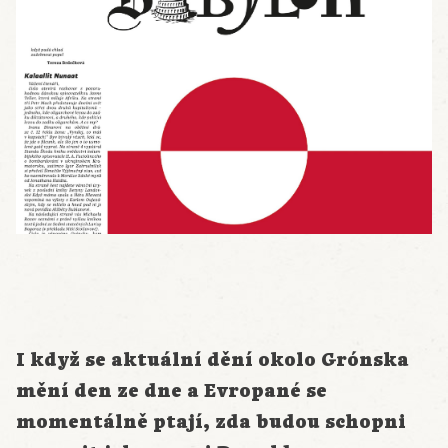
I když se aktuální dění okolo
Grónska
mění den ze dne a Evropané se
moment
á
ln
ě
ptají, zda budou schopni