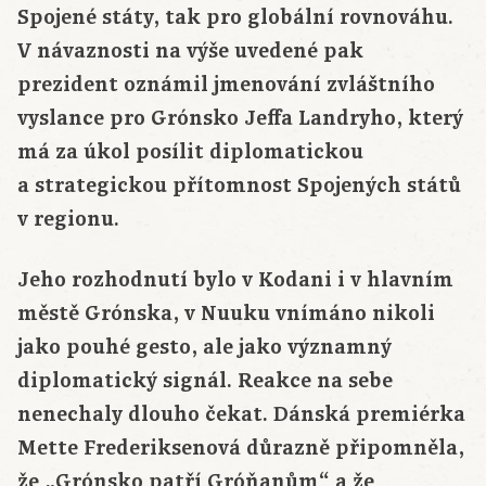
Spojené státy, tak pro globální rovnováhu.
V návaznosti na výše uvedené pak
prezident oznámil jmenování zvláštního
vyslance pro Grónsko Jeffa Landryho, který
má za úkol posílit diplomatickou
a strategickou přítomnost Spojených států
v regionu.
Jeho rozhodnutí bylo v Kodani i v hlavním
městě Grónska, v Nuuku vnímáno nikoli
jako pouhé gesto, ale jako významný
diplomatický signál. Reakce na sebe
nenechaly dlouho čekat. Dánská premiérka
Mette Frederiksenová důrazně připomněla,
že „Grónsko patří Gróňanům“ a že