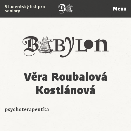
Studentský list pro
Menu
seniory
Babylon
Věra Roubalová
Kostlánová
psychoterapeutka