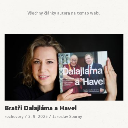
Všechny články autora na tomto webu
Bratři Dalajláma a Havel
rozhovory
/
3. 9. 2025
/
Jaroslav Spurný